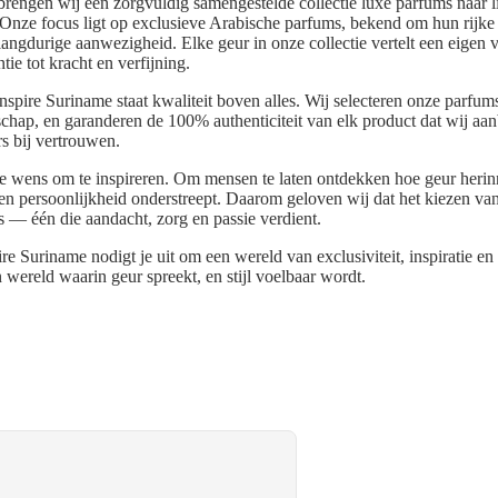
rengen wij een zorgvuldig samengestelde collectie luxe parfums naar l
 Onze focus ligt op exclusieve Arabische parfums, bekend om hun rijke 
 langdurige aanwezigheid. Elke geur in onze collectie vertelt een eigen
tie tot kracht en verfijning.
 Inspire Suriname staat kwaliteit boven alles. Wij selecteren onze parfu
chap, en garanderen de 100% authenticiteit van elk product dat wij aa
s bij vertrouwen.
 de wens om te inspireren. Om mensen te laten ontdekken hoe geur herin
 en persoonlijkheid onderstreept. Daarom geloven wij dat het kiezen v
is — één die aandacht, zorg en passie verdient.
ire Suriname nodigt je uit om een wereld van exclusiviteit, inspiratie en 
 wereld waarin geur spreekt, en stijl voelbaar wordt.