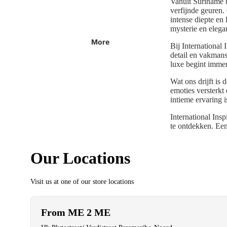
Vanuit Suriname b
verfijnde geuren.
intense diepte en
mysterie en elegan
More
Bij International
detail en vakmans
luxe begint immer
Wat ons drijft is
emoties versterkt
intieme ervaring 
International Insp
te ontdekken. Een
Our Locations
Visit us at one of our store locations
From ME 2 ME