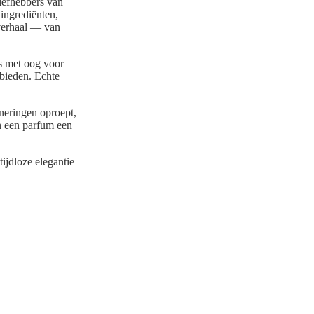
iefhebbers van
ingrediënten,
 verhaal — van
ms met oog voor
nbieden. Echte
neringen oproept,
an een parfum een
tijdloze elegantie