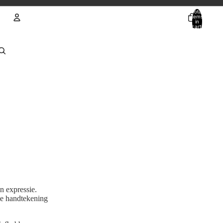
Total
items
in
cart:
0
Account
Other sign in options
Orders
Profile
n expressie.
lle handtekening