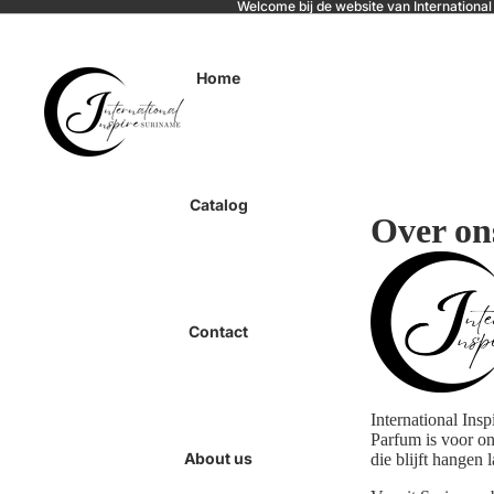
Welcome bij de website van International
Home
Catalog
Over on
Contact
International Ins
Parfum is voor ons
About us
die blijft hangen 